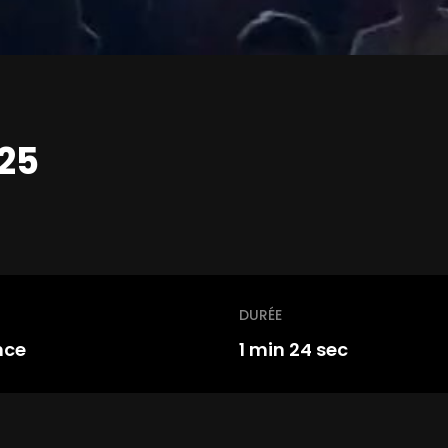
025
DURÉE
nce
1 min 24 sec