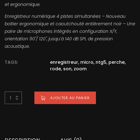
et ergonomique.
Enregistreur numérique 4 pistes simultanées – Nouveau
boitier ergonomique et caoutchouté entièrement noir – Une
paire de microphones intégrés en configuration X/Y,
orientation 90˚/ 120˚, jusqu’à 140 dB SPL de pression
acoustique.
TAGS:
enregistreur
,
micro
,
ntg5
,
perche
,
rode
,
son
,
zoom
AJOUTER AU PANIER
BUY NOW FOR
68,40
€