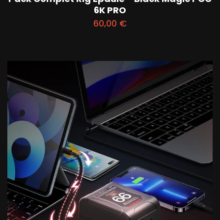
6K PRO
60,00
€