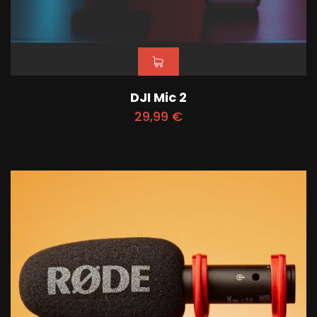
DJI Mic 2
29,99
€