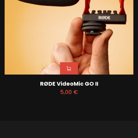
RØDE VideoMic GO II
5,00
€